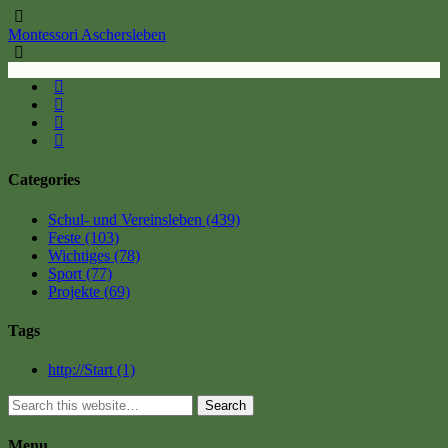
Montessori Aschersleben
Categories
Schul- und Vereinsleben
(439)
Feste
(103)
Wichtiges
(78)
Sport
(77)
Projekte
(69)
Tags
http://Start
(1)
Search
Menu