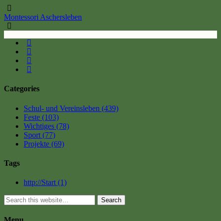
Montessori Aschersleben
Categories
Schul- und Vereinsleben
(439)
Feste
(103)
Wichtiges
(78)
Sport
(77)
Projekte
(69)
Tags
http://Start
(1)
Search
Menu