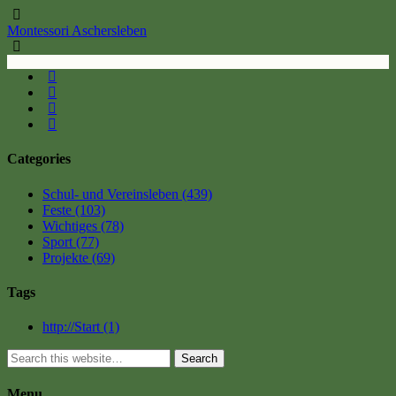
Montessori Aschersleben
Categories
Schul- und Vereinsleben
(439)
Feste
(103)
Wichtiges
(78)
Sport
(77)
Projekte
(69)
Tags
http://Start
(1)
Search
Menu