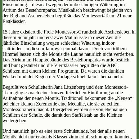
Einschulung – diesmal wegen der unbeständigen Witterung im
Atrium des Bestehornparks. Musikalisch beschwingt begleitet von
der Bigband Aschersleben begrüßte das Montessori-Team 21 neue
Erstklässler.
15 Jahre existiert die Freie Montessori-Grundschule Aschersleben in
diesem Schuljahr und erst zwei Mal musste in dieser Zeit die
jährliche Einschulung wegen schlechter Witterung indoor
stattfinden. In diesem Jahr war einmal davon. Doch von trübem
Himmel lassen sich die Montis die Laune natürlich nicht verderben.
Das Atrium im Hauptgebäude des Bestehornparks wurde festlich
und bunt gestaltet und die Viertklässler begrüßten die ABC-
Schützen mit einem kleinen Programm. Da waren die dunklen
Wolken und der Regen der Vortage schnell kein Thema mehr.
Begrüßt von Schulleiterin Jana Litzenberg und dem Montessori-
Team ging es nach einer kurzen feierlichen Einführung an die
Aufnahme der neuen Montis. Traditionell bekommen die „Neuen“
bei einer kleinen Zeremonie eine Medaille, die sie zu echten
Montessorianern macht. Übergeben werden sie von ehemaligen
Schülern der Schule, die damit den Staffelstab an die Kleinen
weitergeben.
Und natürlich gab es eine erste Schulstunde, bei der alle neuen
Montis nicht nur erstmals Klassenzimmerluft schnuppern konnten,