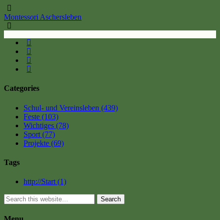
Montessori Aschersleben
Categories
Schul- und Vereinsleben
(439)
Feste
(103)
Wichtiges
(78)
Sport
(77)
Projekte
(69)
Tags
http://Start
(1)
Search
Menu