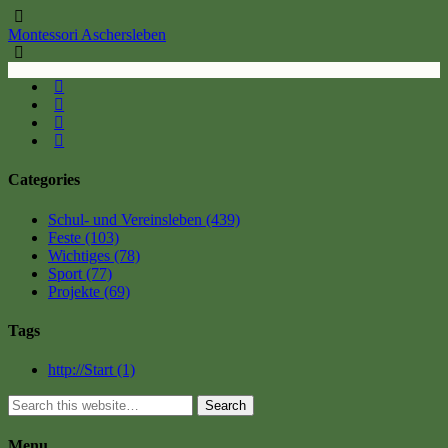
Montessori Aschersleben
Categories
Schul- und Vereinsleben
(439)
Feste
(103)
Wichtiges
(78)
Sport
(77)
Projekte
(69)
Tags
http://Start
(1)
Search
Menu