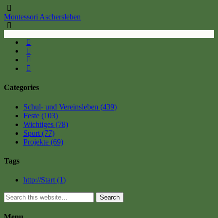
Montessori Aschersleben
Categories
Schul- und Vereinsleben
(439)
Feste
(103)
Wichtiges
(78)
Sport
(77)
Projekte
(69)
Tags
http://Start
(1)
Search
Menu