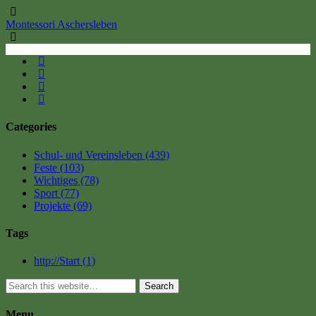
Montessori Aschersleben
Categories
Schul- und Vereinsleben
(439)
Feste
(103)
Wichtiges
(78)
Sport
(77)
Projekte
(69)
Tags
http://Start
(1)
Search
Menu