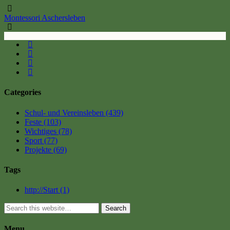
Montessori Aschersleben
Categories
Schul- und Vereinsleben
(439)
Feste
(103)
Wichtiges
(78)
Sport
(77)
Projekte
(69)
Tags
http://Start
(1)
Search
Menu