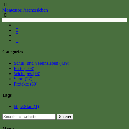
Montessori Aschersleben
Categories
Schul- und Vereinsleben
(439)
Feste
(103)
Wichtiges
(78)
Sport
(77)
Projekte
(69)
Tags
http://Start
(1)
Search
Menu