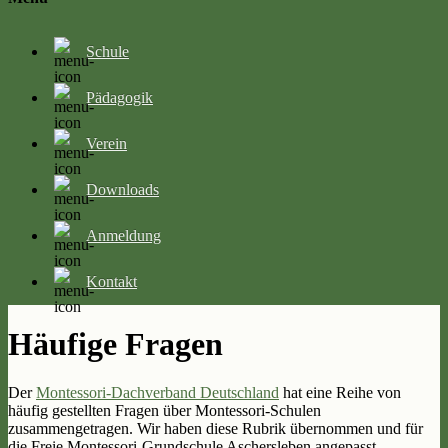
Schule
Pädagogik
Verein
Downloads
Anmeldung
Kontakt
Häufige Fragen
Der
Montessori-Dachverband Deutschland
hat eine Reihe von
häufig gestellten Fragen über Montessori-Schulen
zusammengetragen. Wir haben diese Rubrik übernommen und für
die Freie Montessori-Grundschule Aschersleben angepasst.