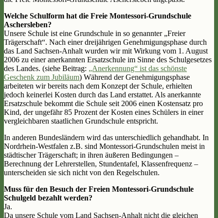
Welche Schulform hat die Freie Montessori-Grundschule
Aschersleben?
Unsere Schule ist eine Grundschule in so genannter „Freier
Trägerschaft“. Nach einer dreijährigen Genehmigungsphase durch
das Land Sachsen-Anhalt wurden wir mit Wirkung vom 1. August
2006 zu einer anerkannten Ersatzschule im Sinne des Schulgesetzes
des Landes. (siehe Beitrag:
„Anerkennung“ ist das schönste
Geschenk zum Jubiläum
) Während der Genehmigungsphase
arbeiteten wir bereits nach dem Konzept der Schule, erhielten
jedoch keinerlei Kosten durch das Land erstattet. Als anerkannte
Ersatzschule bekommt die Schule seit 2006 einen Kostensatz pro
Kind, der ungefähr 85 Prozent der Kosten eines Schülers in einer
vergleichbaren staatlichen Grundschule entspricht.
In anderen Bundesländern wird das unterschiedlich gehandhabt. In
Nordrhein-Westfalen z.B. sind Montessori-Grundschulen meist in
städtischer Trägerschaft; in ihren äußeren Bedingungen –
Berechnung der Lehrerstellen, Stundentafel, Klassenfrequenz –
unterscheiden sie sich nicht von den Regelschulen.
Muss für den Besuch der Freien Montessori-Grundschule
Schulgeld bezahlt werden?
Ja.
Da unsere Schule vom Land Sachsen-Anhalt nicht die gleichen