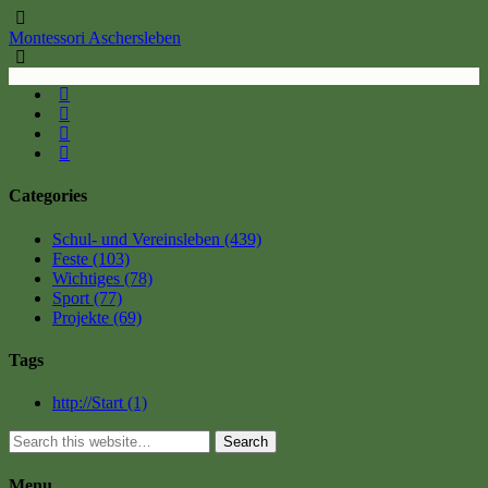
Montessori Aschersleben
Categories
Schul- und Vereinsleben
(439)
Feste
(103)
Wichtiges
(78)
Sport
(77)
Projekte
(69)
Tags
http://Start
(1)
Search
Menu