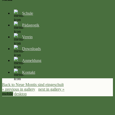
Schule
Pädagogik
Verein
Downloads
Anmeldung
Kontakt
Back to Neue Montis sind eingeschult
« previous in gallery
next in gallery »
mobile
desktop