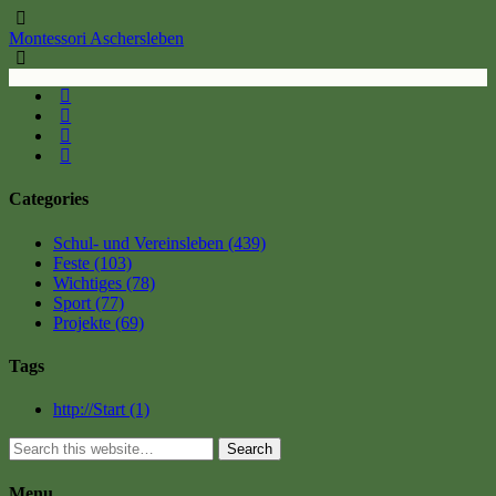
Montessori Aschersleben
Categories
Schul- und Vereinsleben
(439)
Feste
(103)
Wichtiges
(78)
Sport
(77)
Projekte
(69)
Tags
http://Start
(1)
Search
Menu