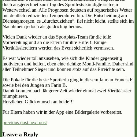
doch ausgerechnet zum Tag des Sportfests kündigte sich ein
Wetterwechsel an. Alle Prognosen deuteten auf regnerisches Wetter
mit deutlich reduzierten Temperaturen hin. Die Entscheidung am
Dienstagmorgen, es „durchzuziehen“, fiel nicht leicht, stellte sich im
Nachhinein jedoch als goldrichtig heraus.
Vielen Dank wieder an das Sportplatz-Team für die tolle
Vorbereitung und an die Eltern für ihre Hilfe!!! Einige
Viertklässlereltern werden das Event sicherlich vermissen.
Es war wieder toll anzusehen, wie sich die Kinder gegenseitig
motivieren und helfen, eben eine richtige Monti-Familie. Daher sind
aller Teilnehmer Sieger und können stolz auf das Erreichte sein.
Die Pokale für die beste Sportlerin ging in diesem Jahr an Francis F.
sowie bei den Jungen an Farin B.
Damit konnten nach längerer Zeit wieder einmal zwei Viertklässler
triumphieren.
Herzlichen Glückwunsch an beide!!!
Für Eltern haben wir in der App eine Bildergalerie vorbereitet.
previous post
next post
Leave a Reply