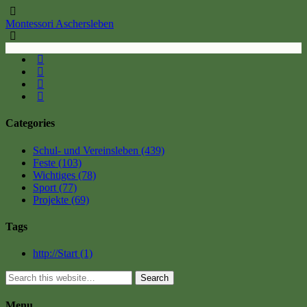
Montessori Aschersleben
Categories
Schul- und Vereinsleben
(439)
Feste
(103)
Wichtiges
(78)
Sport
(77)
Projekte
(69)
Tags
http://Start
(1)
Search
Menu