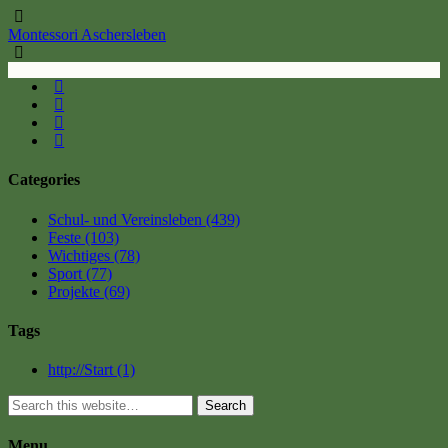
Montessori Aschersleben
Categories
Schul- und Vereinsleben
(439)
Feste
(103)
Wichtiges
(78)
Sport
(77)
Projekte
(69)
Tags
http://Start
(1)
Search
Menu