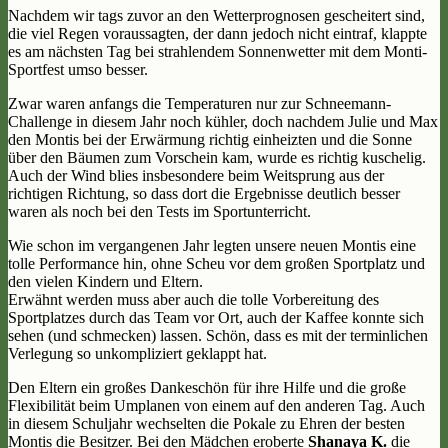
Nachdem wir tags zuvor an den Wetterprognosen gescheitert sind,
die viel Regen voraussagten, der dann jedoch nicht eintraf, klappte
es am nächsten Tag bei strahlendem Sonnenwetter mit dem Monti-
Sportfest umso besser.
Zwar waren anfangs die Temperaturen nur zur Schneemann-
Challenge in diesem Jahr noch kühler, doch nachdem Julie und Max
den Montis bei der Erwärmung richtig einheizten und die Sonne
über den Bäumen zum Vorschein kam, wurde es richtig kuschelig.
Auch der Wind blies insbesondere beim Weitsprung aus der
richtigen Richtung, so dass dort die Ergebnisse deutlich besser
waren als noch bei den Tests im Sportunterricht.
Wie schon im vergangenen Jahr legten unsere neuen Montis eine
tolle Performance hin, ohne Scheu vor dem großen Sportplatz und
den vielen Kindern und Eltern.
Erwähnt werden muss aber auch die tolle Vorbereitung des
Sportplatzes durch das Team vor Ort, auch der Kaffee konnte sich
sehen (und schmecken) lassen. Schön, dass es mit der terminlichen
Verlegung so unkompliziert geklappt hat.
Den Eltern ein großes Dankeschön für ihre Hilfe und die große
Flexibilität beim Umplanen von einem auf den anderen Tag. Auch
in diesem Schuljahr wechselten die Pokale zu Ehren der besten
Montis die Besitzer. Bei den Mädchen eroberte
Shanaya K.
die