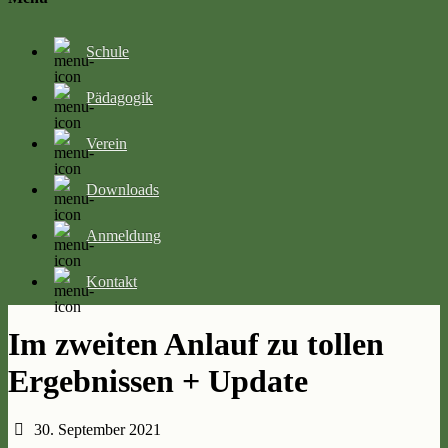
Schule
Pädagogik
Verein
Downloads
Anmeldung
Kontakt
Im zweiten Anlauf zu tollen
Ergebnissen + Update
30. September 2021