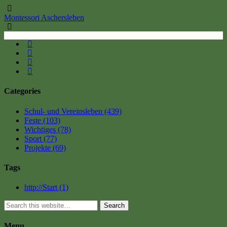
Montessori Aschersleben
Categories
Schul- und Vereinsleben
(439)
Feste
(103)
Wichtiges
(78)
Sport
(77)
Projekte
(69)
Tags
http://Start
(1)
Search
Menu