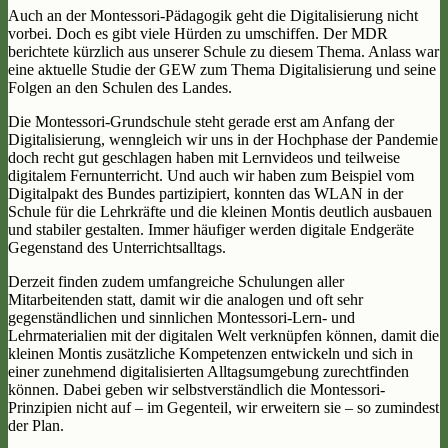
Auch an der Montessori-Pädagogik geht die Digitalisierung nicht
vorbei. Doch es gibt viele Hürden zu umschiffen. Der MDR
berichtete kürzlich aus unserer Schule zu diesem Thema. Anlass war
eine aktuelle Studie der GEW zum Thema Digitalisierung und seine
Folgen an den Schulen des Landes.
Die Montessori-Grundschule steht gerade erst am Anfang der
Digitalisierung, wenngleich wir uns in der Hochphase der Pandemie
doch recht gut geschlagen haben mit Lernvideos und teilweise
digitalem Fernunterricht. Und auch wir haben zum Beispiel vom
Digitalpakt des Bundes partizipiert, konnten das WLAN in der
Schule für die Lehrkräfte und die kleinen Montis deutlich ausbauen
und stabiler gestalten. Immer häufiger werden digitale Endgeräte
Gegenstand des Unterrichtsalltags.
Derzeit finden zudem umfangreiche Schulungen aller
Mitarbeitenden statt, damit wir die analogen und oft sehr
gegenständlichen und sinnlichen Montessori-Lern- und
Lehrmaterialien mit der digitalen Welt verknüpfen können, damit die
kleinen Montis zusätzliche Kompetenzen entwickeln und sich in
einer zunehmend digitalisierten Alltagsumgebung zurechtfinden
können. Dabei geben wir selbstverständlich die Montessori-
Prinzipien nicht auf – im Gegenteil, wir erweitern sie – so zumindest
der Plan.