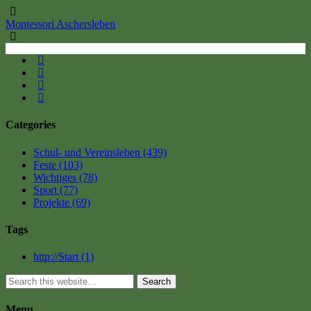
Montessori Aschersleben
Categories
Schul- und Vereinsleben
(439)
Feste
(103)
Wichtiges
(78)
Sport
(77)
Projekte
(69)
Tags
http://Start
(1)
Search
Menu