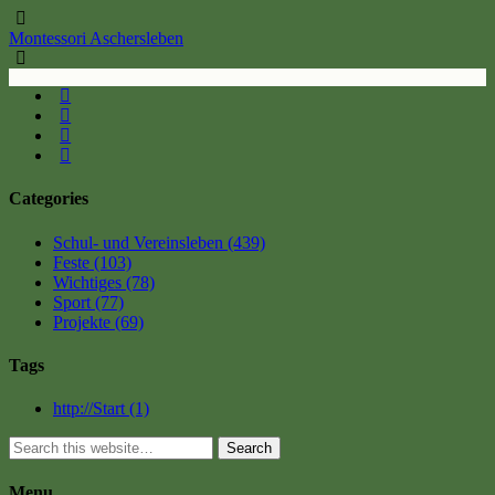
Montessori Aschersleben
Categories
Schul- und Vereinsleben
(439)
Feste
(103)
Wichtiges
(78)
Sport
(77)
Projekte
(69)
Tags
http://Start
(1)
Search
Menu