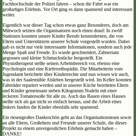
Fachhochschule der Polizei fahren – schon die Fahrt war ein
großartiges Erlebnis. Vor Ort ging es dann spannend und interessant
weiter.
Eigentlich war dieser Tag schon etwas ganz Besonderes, doch am
Mittwoch setzten die Organisatoren noch einen drauf: In zwölf
Stationen konnten unsere Kinder Berufe kennenlernen, die von
Eltern und Unterstützern unserer Schule vorgestellt wurden. Dabei
gab es nicht nur viele interessante Informationen, sondern auch jede
Menge Spaß und Freude. Es wurde geschneidert, Zahnersatz
gegossen und kleine Schmuckstücke hergestellt. Ein
Physiotherapeut stellte seinen Arbeitsbereich vor, ebenso eine
Psychologin und eine Kieferorthopädin. Die Mitarbeiterin vom
Jugendamt berichtete über Kinderrechte und nun wissen wir auch,
was in der Saalemühle Alsleben hergestellt wird. Im Keller konnten
Fahrräder repariert werden und in unserer Küche bereiteten Eltern
und Kinder gemeinsam sieben Kilogramm Nudeln mit einer
leckeren Tomatensoße für alle zu. Auch das Bauen eines Hauses
stellte sich als gar nicht so einfach heraus, und die Arbeit eines
Imkers fanden die Kinder ebenfalls sehr spannend.
Ein riesengroßes Dankeschön geht an das Organisationsteam sowie
an alle Eltern, Großeltern und Freunde unserer Schule, die dieses
Projekt zu einem unvergesslichen Erlebnis gemacht haben –
DANKE!