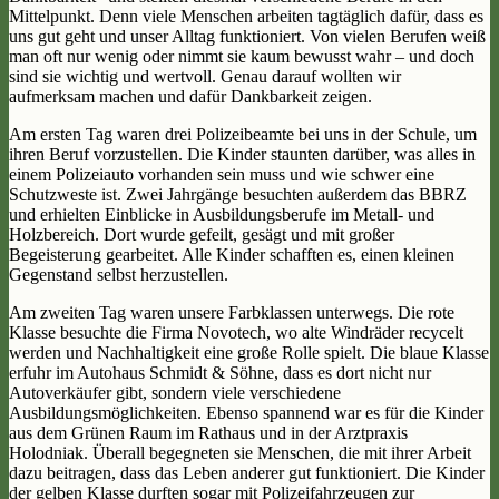
Mittelpunkt. Denn viele Menschen arbeiten tagtäglich dafür, dass es
uns gut geht und unser Alltag funktioniert. Von vielen Berufen weiß
man oft nur wenig oder nimmt sie kaum bewusst wahr – und doch
sind sie wichtig und wertvoll. Genau darauf wollten wir
aufmerksam machen und dafür Dankbarkeit zeigen.
Am ersten Tag waren drei Polizeibeamte bei uns in der Schule, um
ihren Beruf vorzustellen. Die Kinder staunten darüber, was alles in
einem Polizeiauto vorhanden sein muss und wie schwer eine
Schutzweste ist. Zwei Jahrgänge besuchten außerdem das BBRZ
und erhielten Einblicke in Ausbildungsberufe im Metall- und
Holzbereich. Dort wurde gefeilt, gesägt und mit großer
Begeisterung gearbeitet. Alle Kinder schafften es, einen kleinen
Gegenstand selbst herzustellen.
Am zweiten Tag waren unsere Farbklassen unterwegs. Die rote
Klasse besuchte die Firma Novotech, wo alte Windräder recycelt
werden und Nachhaltigkeit eine große Rolle spielt. Die blaue Klasse
erfuhr im Autohaus Schmidt & Söhne, dass es dort nicht nur
Autoverkäufer gibt, sondern viele verschiedene
Ausbildungsmöglichkeiten. Ebenso spannend war es für die Kinder
aus dem Grünen Raum im Rathaus und in der Arztpraxis
Holodniak. Überall begegneten sie Menschen, die mit ihrer Arbeit
dazu beitragen, dass das Leben anderer gut funktioniert. Die Kinder
der gelben Klasse durften sogar mit Polizeifahrzeugen zur