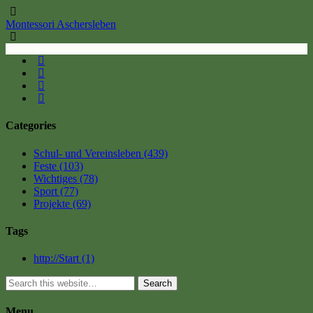
Montessori Aschersleben
Categories
Schul- und Vereinsleben
(439)
Feste
(103)
Wichtiges
(78)
Sport
(77)
Projekte
(69)
Tags
http://Start
(1)
Search
Menu