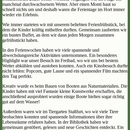
manchmal durchwachsenem Wetter. Aber einen Monti haut so
schnell nichts um und deshalb waren die Ferientage im Hort immer
wieder ein Erlebnis.
Wie immer starteten wir mit unserem beliebten Ferienfrühstück, bei
dem die Kinder kräftig mithelfen durften. Gemeinsam zauberten wir
ein buntes Buffet, an dem wir dann jeden Morgen zusammen
gefrühstückt haben.
In den Ferienwochen haben wir viele spannende und
abwechslungsreiche Aktivitäten unternommen. Ein besonderes
Highlight war unser Besuch im Freibad, wo wir uns bei bestem
Wetter abkühlen und austoben konnten. Auch ein Kinobesuch durfte
nicht fehlen: Popcorn, gute Laune und ein spannender Film machten
den Tag perfekt.
Kreativ wurde es beim Bauen von Booten aus Naturmaterialien. Die
Kinder haben mit viel Fantasie kleine Kunstwerke erschaffen, die
anschließend ausprobiert wurden einige Boote hielten sogar richtig
gut auf dem Wasser!
Außerdem waren wir im Tiergarten Staßfurt, wo wir viele Tiere
beobachten konnten und spannende Informationen über ihre
Lebensräume erfahren haben. In der Bibliothek haben wir
gemeinsam gestöbert, gelesen und neue Geschichten entdeckt. Ein