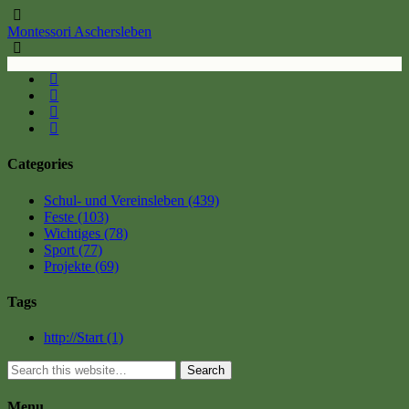
Montessori Aschersleben
Categories
Schul- und Vereinsleben
(439)
Feste
(103)
Wichtiges
(78)
Sport
(77)
Projekte
(69)
Tags
http://Start
(1)
Search
Menu