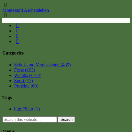
Montessori Aschersleben
Categories
Schul- und Vereinsleben
(439)
Feste
(103)
Wichtiges
(78)
Sport
(77)
Projekte
(69)
Tags
http://Start
(1)
Search
Menu