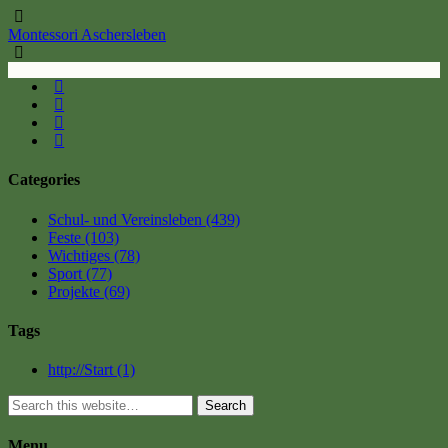
Montessori Aschersleben
Categories
Schul- und Vereinsleben
(439)
Feste
(103)
Wichtiges
(78)
Sport
(77)
Projekte
(69)
Tags
http://Start
(1)
Search
Menu