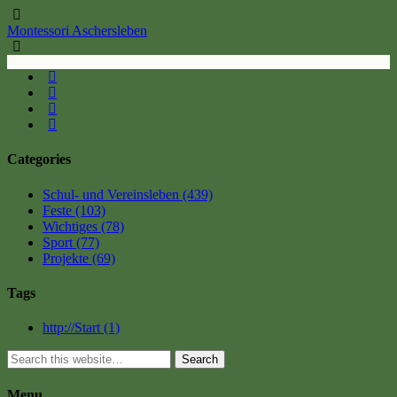
Montessori Aschersleben
Categories
Schul- und Vereinsleben
(439)
Feste
(103)
Wichtiges
(78)
Sport
(77)
Projekte
(69)
Tags
http://Start
(1)
Search
Menu