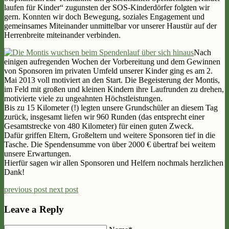
laufen für Kinder“ zugunsten der SOS-Kinderdörfer folgten wir
gern. Konnten wir doch Bewegung, soziales Engagement und
gemeinsames Miteinander unmittelbar vor unserer Haustür auf der
Herrenbreite miteinander verbinden.
Nach
einigen aufregenden Wochen der Vorbereitung und dem Gewinnen
von Sponsoren im privaten Umfeld unserer Kinder ging es am 2.
Mai 2013 voll motiviert an den Start. Die Begeisterung der Montis,
im Feld mit großen und kleinen Kindern ihre Laufrunden zu drehen,
motivierte viele zu ungeahnten Höchstleistungen.
Bis zu 15 Kilometer (!) legten unsere Grundschüler an diesem Tag
zurück, insgesamt liefen wir 960 Runden (das entsprecht einer
Gesamtstrecke von 480 Kilometer) für einen guten Zweck.
Dafür griffen Eltern, Großeltern und weitere Sponsoren tief in die
Tasche. Die Spendensumme von über 2000 € übertraf bei weitem
unsere Erwartungen.
Hierfür sagen wir allen Sponsoren und Helfern nochmals herzlichen
Dank!
previous post
next post
Leave a Reply