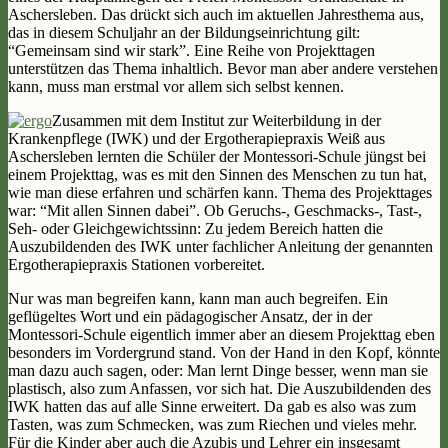
Aschersleben. Das drückt sich auch im aktuellen Jahresthema aus,
das in diesem Schuljahr an der Bildungseinrichtung gilt:
“Gemeinsam sind wir stark”. Eine Reihe von Projekttagen
unterstützen das Thema inhaltlich. Bevor man aber andere verstehen
kann, muss man erstmal vor allem sich selbst kennen.
Zusammen mit dem Institut zur Weiterbildung in der
Krankenpflege (IWK) und der Ergotherapiepraxis Weiß aus
Aschersleben lernten die Schüler der Montessori-Schule jüngst bei
einem Projekttag, was es mit den Sinnen des Menschen zu tun hat,
wie man diese erfahren und schärfen kann. Thema des Projekttages
war: “Mit allen Sinnen dabei”. Ob Geruchs-, Geschmacks-, Tast-,
Seh- oder Gleichgewichtssinn: Zu jedem Bereich hatten die
Auszubildenden des IWK unter fachlicher Anleitung der genannten
Ergotherapiepraxis Stationen vorbereitet.
Nur was man begreifen kann, kann man auch begreifen. Ein
geflügeltes Wort und ein pädagogischer Ansatz, der in der
Montessori-Schule eigentlich immer aber an diesem Projekttag eben
besonders im Vordergrund stand. Von der Hand in den Kopf, könnte
man dazu auch sagen, oder: Man lernt Dinge besser, wenn man sie
plastisch, also zum Anfassen, vor sich hat. Die Auszubildenden des
IWK hatten das auf alle Sinne erweitert. Da gab es also was zum
Tasten, was zum Schmecken, was zum Riechen und vieles mehr.
Für die Kinder aber auch die Azubis und Lehrer ein insgesamt