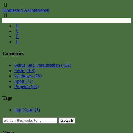
Montessori Aschersleben
Categories
Schul- und Vereinsleben
(439)
Feste
(103)
Wichtiges
(78)
Sport
(77)
Projekte
(69)
Tags
http://Start
(1)
Search
Menu