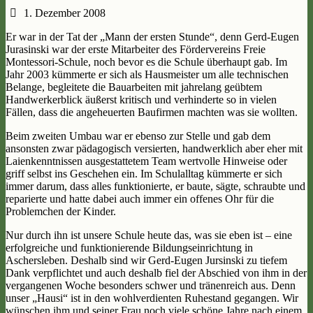
1. Dezember 2008
Er war in der Tat der „Mann der ersten Stunde“, denn Gerd-Eugen
Jurasinski war der erste Mitarbeiter des Fördervereins Freie
Montessori-Schule, noch bevor es die Schule überhaupt gab. Im
Jahr 2003 kümmerte er sich als Hausmeister um alle technischen
Belange, begleitete die Bauarbeiten mit jahrelang geübtem
Handwerkerblick äußerst kritisch und verhinderte so in vielen
Fällen, dass die angeheuerten Baufirmen machten was sie wollten.
Beim zweiten Umbau war er ebenso zur Stelle und gab dem
ansonsten zwar pädagogisch versierten, handwerklich aber eher mit
Laienkenntnissen ausgestattetem Team wertvolle Hinweise oder
griff selbst ins Geschehen ein. Im Schulalltag kümmerte er sich
immer darum, dass alles funktionierte, er baute, sägte, schraubte und
reparierte und hatte dabei auch immer ein offenes Ohr für die
Problemchen der Kinder.
Nur durch ihn ist unsere Schule heute das, was sie eben ist – eine
erfolgreiche und funktionierende Bildungseinrichtung in
Aschersleben. Deshalb sind wir Gerd-Eugen Jursinski zu tiefem
Dank verpflichtet und auch deshalb fiel der Abschied von ihm in der
vergangenen Woche besonders schwer und tränenreich aus. Denn
unser „Hausi“ ist in den wohlverdienten Ruhestand gegangen. Wir
wünschen ihm und seiner Frau noch viele schöne Jahre nach einem