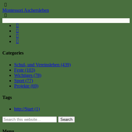
Montessori Aschersleben
Categories
Schul- und Vereinsleben
(439)
Feste
(103)
Wichtiges
(78)
Sport
(77)
Projekte
(69)
Tags
http://Start
(1)
Search
Menu