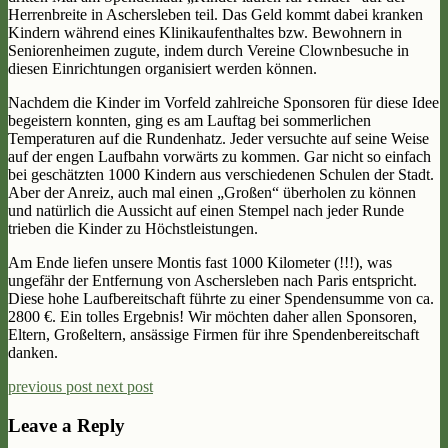
Herrenbreite in Aschersleben teil. Das Geld kommt dabei kranken
Kindern während eines Klinikaufenthaltes bzw. Bewohnern in
Seniorenheimen zugute, indem durch Vereine Clownbesuche in
diesen Einrichtungen organisiert werden können.
Nachdem die Kinder im Vorfeld zahlreiche Sponsoren für diese Idee
begeistern konnten, ging es am Lauftag bei sommerlichen
Temperaturen auf die Rundenhatz. Jeder versuchte auf seine Weise
auf der engen Laufbahn vorwärts zu kommen. Gar nicht so einfach
bei geschätzten 1000 Kindern aus verschiedenen Schulen der Stadt.
Aber der Anreiz, auch mal einen „Großen“ überholen zu können
und natürlich die Aussicht auf einen Stempel nach jeder Runde
trieben die Kinder zu Höchstleistungen.
Am Ende liefen unsere Montis fast 1000 Kilometer (!!!), was
ungefähr der Entfernung von Aschersleben nach Paris entspricht.
Diese hohe Laufbereitschaft führte zu einer Spendensumme von ca.
2800 €. Ein tolles Ergebnis! Wir möchten daher allen Sponsoren,
Eltern, Großeltern, ansässige Firmen für ihre Spendenbereitschaft
danken.
previous post
next post
Leave a Reply