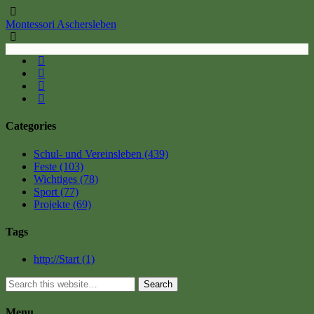
Montessori Aschersleben
Categories
Schul- und Vereinsleben
(439)
Feste
(103)
Wichtiges
(78)
Sport
(77)
Projekte
(69)
Tags
http://Start
(1)
Search
Menu