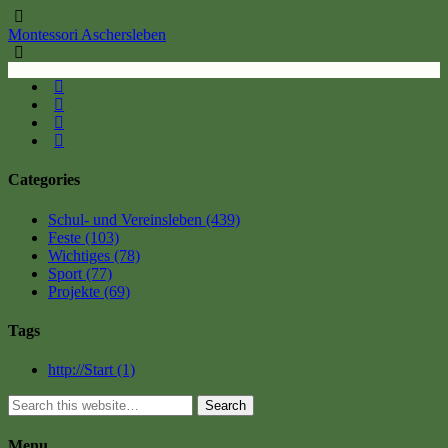
Montessori Aschersleben
Categories
Schul- und Vereinsleben
(439)
Feste
(103)
Wichtiges
(78)
Sport
(77)
Projekte
(69)
Tags
http://Start
(1)
Search
Menu