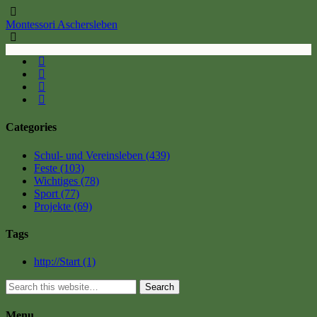
Montessori Aschersleben
Categories
Schul- und Vereinsleben
(439)
Feste
(103)
Wichtiges
(78)
Sport
(77)
Projekte
(69)
Tags
http://Start
(1)
Search
Menu