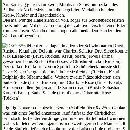
Am Samstag ging es für zwölf Montis im Schwimmbecken des
Ballhauses Aschersleben um die begehrten Medaillen bei den
Kreis-, Kinder und Jugendspielen.
Diesmal war die Halle ziemlich voll, sogar aus Schönebeck reisten
die Kinder an. Mit der Anfeuerung der zahlreich erschienenen Eltern
konnten unsere Mädchen und Jungen alle medaillendekoriert den
Wettkampf beenden.
Nicht zu schlagen in allen vier Schwimmarten Brust,
Rücken, Kraul und Delphin war Charlott Schäfer. Drei Siege konnte
Max Eisenkolb (Brust, Rücken, Kraul) feiern, jeweils einmal
gewannen Louis Rösler (Brust) sowie Christin Stracke (Rücken).
Der starken Konkurrenz vom Sportclub Schönebeck musste sich
Luzie Küster beugen, dennoch holte sie dreimal (Rücken, Kraul,
Delphin) die Silbermedaille. Weitere zweite Plätze sicherten sich
Sadie Schade (Brust, Rücken) und Charlotte Rose (Brust, Kraul).
Bronzemedaillen gingen an Jule Zimmermann (Brust), Sebastian
Kunert (Brust), Sadie Schade (Kraul) sowie Charlotte Rose
(Rücken).
Highlights waren die abschließenden Staffeln über 6x 25m. Geplant
war, mit einer Staffel anzutreten. Auf Anfrage der Christlichen
Grundschule, bei der ein Junge gern in einer Staffel mitschwimmen
wollte, bildeten wir eine gemeinsame zweite gemischte Mannschaft.
Beide Staffeln ließen der Konkurrenz der Luisenschule und der GS