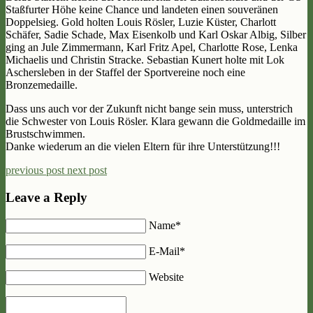
Staßfurter Höhe keine Chance und landeten einen souveränen
Doppelsieg. Gold holten Louis Rösler, Luzie Küster, Charlott
Schäfer, Sadie Schade, Max Eisenkolb und Karl Oskar Albig, Silber
ging an Jule Zimmermann, Karl Fritz Apel, Charlotte Rose, Lenka
Michaelis und Christin Stracke. Sebastian Kunert holte mit Lok
Aschersleben in der Staffel der Sportvereine noch eine
Bronzemedaille.
Dass uns auch vor der Zukunft nicht bange sein muss, unterstrich
die Schwester von Louis Rösler. Klara gewann die Goldmedaille im
Brustschwimmen.
Danke wiederum an die vielen Eltern für ihre Unterstützung!!!
previous post
next post
Leave a Reply
Name*
E-Mail*
Website