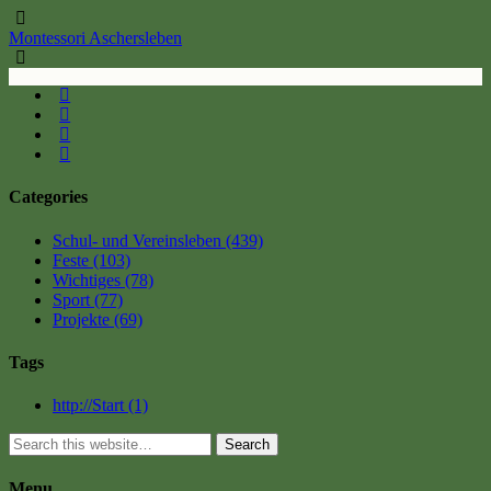
Montessori Aschersleben
Categories
Schul- und Vereinsleben
(439)
Feste
(103)
Wichtiges
(78)
Sport
(77)
Projekte
(69)
Tags
http://Start
(1)
Search
Menu