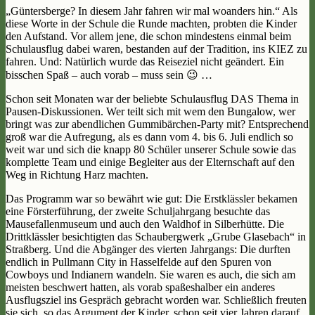
„Güntersberge? In diesem Jahr fahren wir mal woanders hin.“ Als
diese Worte in der Schule die Runde machten, probten die Kinder
den Aufstand. Vor allem jene, die schon mindestens einmal beim
Schulausflug dabei waren, bestanden auf der Tradition, ins KIEZ zu
fahren. Und: Natürlich wurde das Reiseziel nicht geändert. Ein
bisschen Spaß – auch vorab – muss sein 😉 …
Schon seit Monaten war der beliebte Schulausflug DAS Thema in
Pausen-Diskussionen. Wer teilt sich mit wem den Bungalow, wer
bringt was zur abendlichen Gummibärchen-Party mit? Entsprechend
groß war die Aufregung, als es dann vom 4. bis 6. Juli endlich so
weit war und sich die knapp 80 Schüler unserer Schule sowie das
komplette Team und einige Begleiter aus der Elternschaft auf den
Weg in Richtung Harz machten.
Das Programm war so bewährt wie gut: Die Erstklässler bekamen
eine Försterführung, der zweite Schuljahrgang besuchte das
Mausefallenmuseum und auch den Waldhof in Silberhütte. Die
Drittklässler besichtigten das Schaubergwerk „Grube Glasebach“ in
Straßberg. Und die Abgänger des vierten Jahrgangs: Die durften
endlich in Pullmann City in Hasselfelde auf den Spuren von
Cowboys und Indianern wandeln. Sie waren es auch, die sich am
meisten beschwert hatten, als vorab spaßeshalber ein anderes
Ausflugsziel ins Gespräch gebracht worden war. Schließlich freuten
sie sich, so das Argument der Kinder, schon seit vier Jahren darauf,