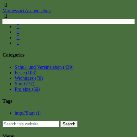
Montessori Aschersleben
Categories
Schul- und Vereinsleben
(439)
Feste
(103)
Wichtiges
(78)
Sport
(77)
Projekte
(69)
Tags
http://Start
(1)
Search
Menu