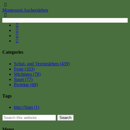
Montessori Aschersleben
Categories
Schul- und Vereinsleben
(439)
Feste
(103)
Wichtiges
(78)
Sport
(77)
Projekte
(69)
Tags
http://Start
(1)
Search
Menu